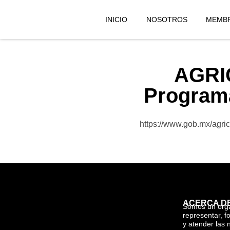
INICIO
NOSOTROS
MEMBR
AGRIC
Programa
https://www.gob.mx/agric
ACERCA D
Somos un org
representar, f
y atender las 