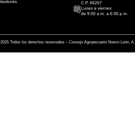
Neolonés.
C.P. 66267
Lunes a viernes
de 9:00 a.m. a 6:00 p.m.
2025 Todos los derechos reservados – Consejo Agropecuario Nuevo León, A