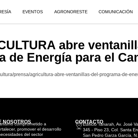
ESÍA
EVENTOS
AGRONORESTE
COMUNICACIÓN
ULTURA abre ventanill
 de Energía para el C
ultura/prensa/agricultura-abre-ventanillas-del-programa-de-en
E NOSOTROS
CONTACTO
anismo comprometido a
Edificio Tanarah, Av. José 
ortalecer, promover el desarrollo
345 - Piso 23, Col. Santa En
necesidades del sector
San Pedro Garza García, N.