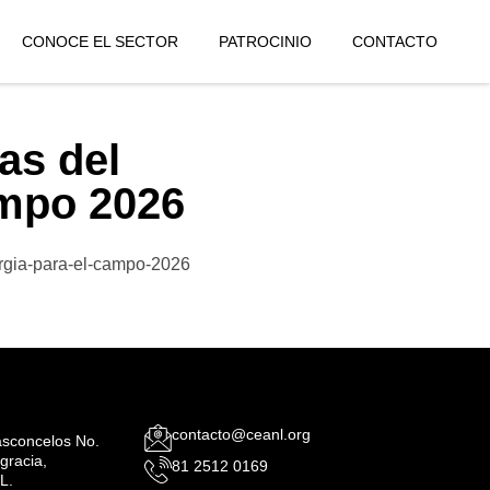
CONOCE EL SECTOR
PATROCINIO
CONTACTO
as del
ampo 2026
ergia-para-el-campo-2026
contacto@ceanl.org
Vasconcelos No.
gracia,
81 2512 0169
L.