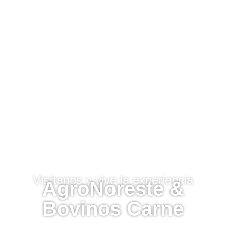
Visítanos y vive la experiencia
AgroNoreste &
Bovinos Carne