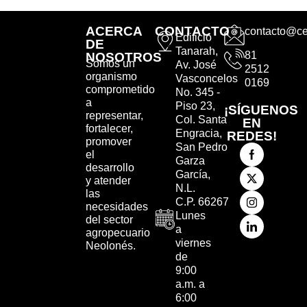
ACERCA
CONTACTO
contacto@ce
Edificio
DE
Tanarah,
81
NOSOTROS
Somos un
Av. José
2512
organismo
Vasconcelos
0169
comprometido
No. 345 -
a
Piso 23,
¡SÍGUENOS
representar,
Col. Santa
EN
fortalecer,
Engracia,
REDES!
promover
San Pedro
el
Garza
desarrollo
García,
y atender
N.L.
las
C.P. 66267
necesidades
Lunes
del sector
a
agropecuario
viernes
Neolonés.
de
9:00
a.m. a
6:00