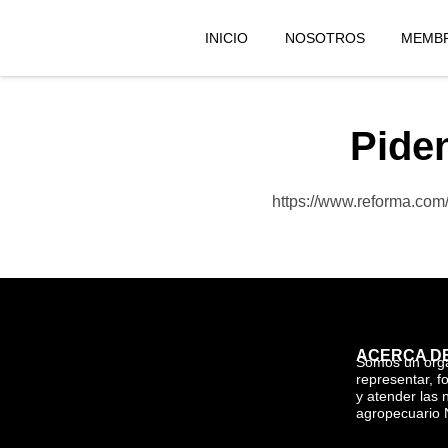
INICIO
NOSOTROS
MEMBR
Pide
https://www.reforma.com
ACERCA D
Somos un org
representar, f
y atender las 
agropecuario 