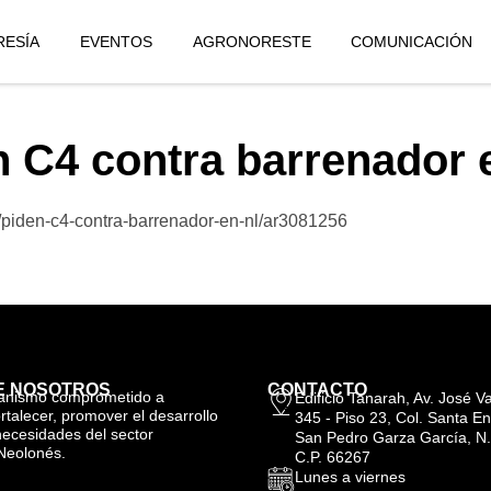
ESÍA
EVENTOS
AGRONORESTE
COMUNICACIÓN
n C4 contra barrenador 
/piden-c4-contra-barrenador-en-nl/ar3081256
E NOSOTROS
CONTACTO
anismo comprometido a
Edificio Tanarah, Av. José 
ortalecer, promover el desarrollo
345 - Piso 23, Col. Santa En
necesidades del sector
San Pedro Garza García, N.
Neolonés.
C.P. 66267
Lunes a viernes