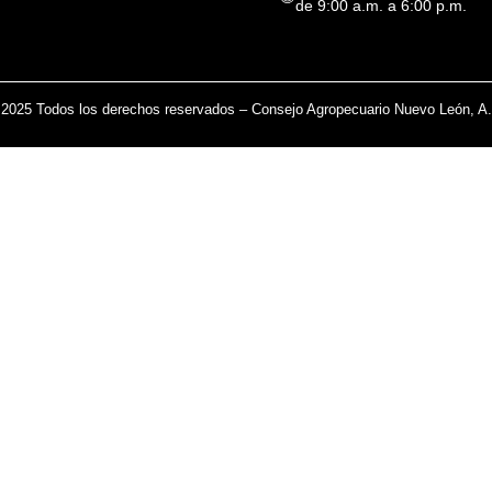
de 9:00 a.m. a 6:00 p.m.
2025 Todos los derechos reservados – Consejo Agropecuario Nuevo León, A