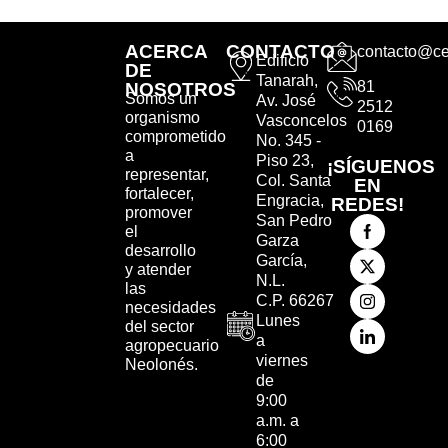
ACERCA
CONTACTO
contacto@ce
Edificio
DE
Tanarah,
81
NOSOTROS
Somos un
Av. José
2512
organismo
Vasconcelos
0169
comprometido
No. 345 -
a
Piso 23,
¡SÍGUENOS
representar,
Col. Santa
EN
fortalecer,
Engracia,
REDES!
promover
San Pedro
el
Garza
desarrollo
García,
y atender
N.L.
las
C.P. 66267
necesidades
Lunes
del sector
a
agropecuario
viernes
Neolonés.
de
9:00
a.m. a
6:00