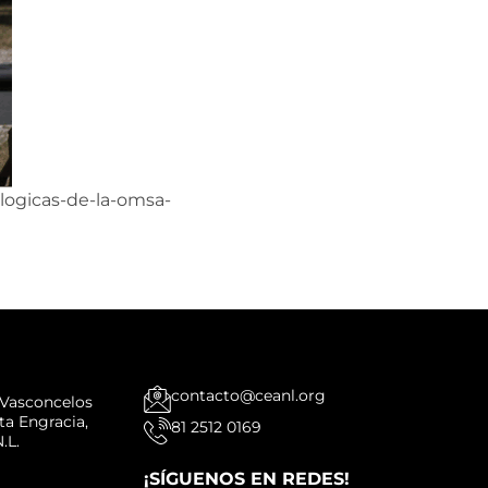
logicas-de-la-omsa-
contacto@ceanl.org
é Vasconcelos
nta Engracia,
81 2512 0169
.L.
¡SÍGUENOS EN REDES!