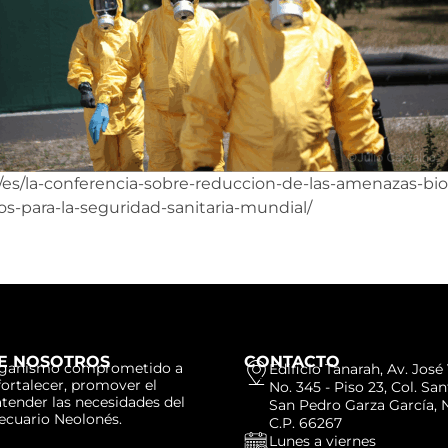
/es/la-conferencia-sobre-reduccion-de-las-amenazas-bio
os-para-la-seguridad-sanitaria-mundial/
E NOSOTROS
CONTACTO
ganismo comprometido a
Edificio Tanarah, Av. Jos
fortalecer, promover el
No. 345 - Piso 23, Col. Sa
atender las necesidades del
San Pedro Garza García, N
ecuario Neolonés.
C.P. 66267
Lunes a viernes