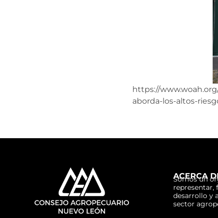
https://www.woah.org
aborda-los-altos-riesg
ACERCA D
Somos un or
representar, 
desarrollo y 
sector agrop