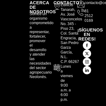
ACERCA
CONTACTO
contacto@ce
Edificio
DE
Tanarah,
81
NOSOTROS
Somos un
Av. José
2512
organismo
Vasconcelos
0169
comprometido
No. 345 -
a
Piso 23,
¡SÍGUENOS
representar,
Col. Santa
EN
fortalecer,
Engracia,
REDES!
promover
San Pedro
el
Garza
desarrollo
García,
y atender
N.L.
las
C.P. 66267
necesidades
Lunes
del sector
a
agropecuario
viernes
Neolonés.
de
9:00
a.m. a
6:00
p.m.