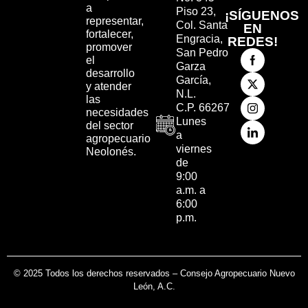
a
Piso 23,
¡SÍGUENOS
representar,
Col. Santa
EN
fortalecer,
Engracia,
REDES!
promover
San Pedro
el
Garza
desarrollo
García,
y atender
N.L.
las
C.P. 66267
necesidades
Lunes
del sector
a
agropecuario
viernes
Neolonés.
de
9:00
a.m. a
6:00
p.m.
© 2025 Todos los derechos reservados – Consejo Agropecuario Nuevo
León, A.C.