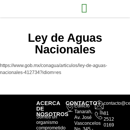
Ley de Aguas
Nacionales
https://www.gob.mx/conagua/articulos/ley-de-aguas-
nacionales-412734?idiom=es
ACERCA
CONTACTO
contacto@ce
Edificio
DE
Tanarah,
81
NOSOTROS
Somos un
Av. José
2512
organismo
Vasconcelos
0169
comprometido
No. 345 -