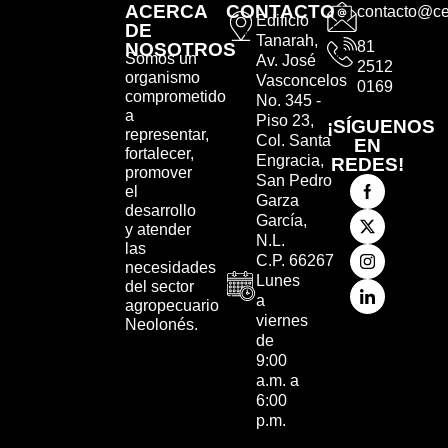
ACERCA
CONTACTO
contacto@ce
Edificio
DE
Tanarah,
81
NOSOTROS
Somos un
Av. José
2512
organismo
Vasconcelos
0169
comprometido
No. 345 -
a
Piso 23,
¡SÍGUENOS
representar,
Col. Santa
EN
fortalecer,
Engracia,
REDES!
promover
San Pedro
el
Garza
desarrollo
García,
y atender
N.L.
las
C.P. 66267
necesidades
Lunes
del sector
a
agropecuario
viernes
Neolonés.
de
9:00
a.m. a
6:00
p.m.