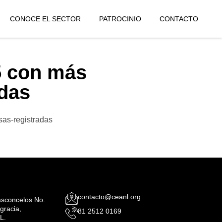
CONOCE EL SECTOR
PATROCINIO
CONTACTO
5 con más
adas
sas-registradas
contacto@ceanl.org
Vasconcelos No.
gracia,
81 2512 0169
L.