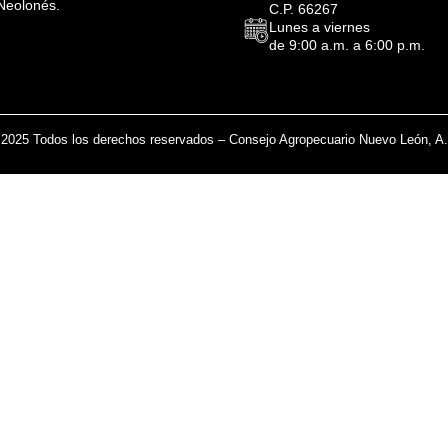
Neolonés.
C.P. 66267
Lunes a viernes
de 9:00 a.m. a 6:00 p.m.
2025 Todos los derechos reservados – Consejo Agropecuario Nuevo León, A