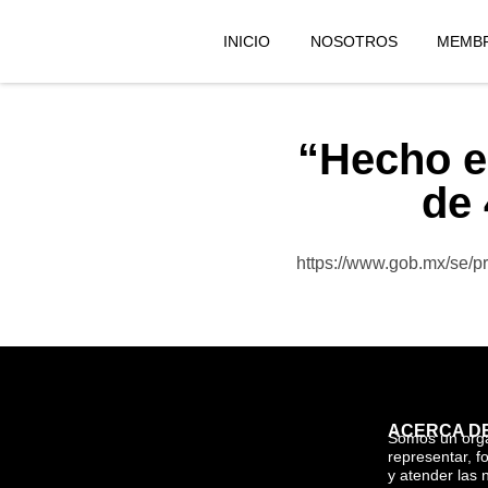
INICIO
NOSOTROS
MEMBR
“Hecho e
de 
https://www.gob.mx/se/p
ACERCA D
Somos un org
representar, f
y atender las 