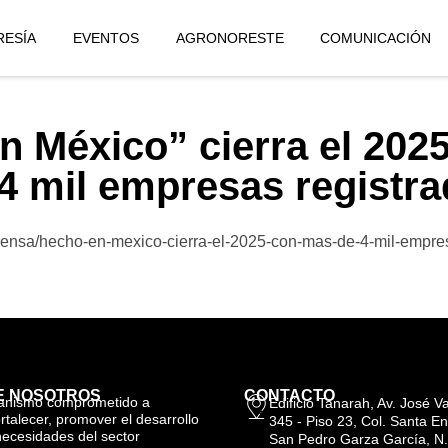
ESÍA
EVENTOS
AGRONORESTE
COMUNICACIÓN
n México” cierra el 202
4 mil empresas registr
rensa/hecho-en-mexico-cierra-el-2025-con-mas-de-4-mil-empre
E NOSOTROS
CONTACTO
anismo comprometido a
Edificio Tanarah, Av. José 
ortalecer, promover el desarrollo
345 - Piso 23, Col. Santa En
necesidades del sector
San Pedro Garza García, N.