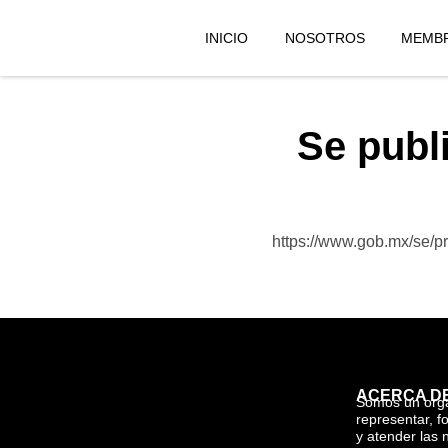
INICIO
NOSOTROS
MEMBR
Se publ
https://www.gob.mx/se/pr
ACERCA D
Somos un org
representar, f
y atender las 