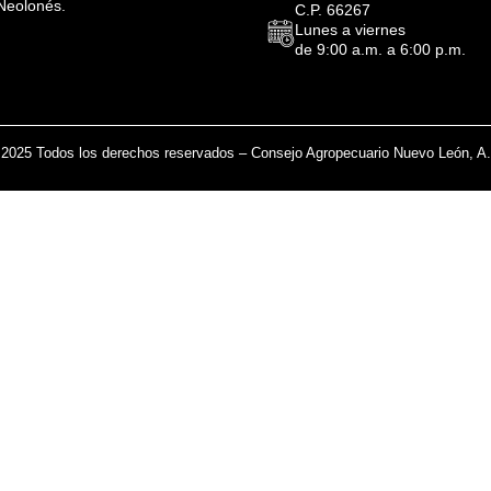
Neolonés.
C.P. 66267
Lunes a viernes
de 9:00 a.m. a 6:00 p.m.
2025 Todos los derechos reservados – Consejo Agropecuario Nuevo León, A