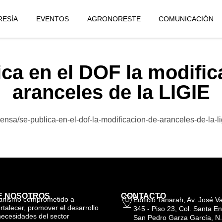
ESÍA
EVENTOS
AGRONORESTE
COMUNICACIÓN
ica en el DOF la modific
aranceles de la LIGIE
ensa/se-publica-en-el-dof-la-modificacion-de-aranceles-de-la-li
E NOSOTROS
CONTACTO
anismo comprometido a
Edificio Tanarah, Av. José 
ortalecer, promover el desarrollo
345 - Piso 23, Col. Santa En
necesidades del sector
San Pedro Garza García, N.