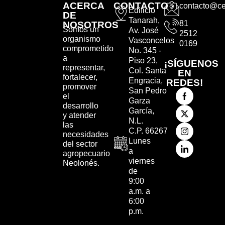
ACERCA
CONTACTO
contacto@ce
Edificio
DE
Tanarah,
81
NOSOTROS
Somos un
Av. José
2512
organismo
Vasconcelos
0169
comprometido
No. 345 -
a
Piso 23,
¡SÍGUENOS
representar,
Col. Santa
EN
fortalecer,
Engracia,
REDES!
promover
San Pedro
el
Garza
desarrollo
García,
y atender
N.L.
las
C.P. 66267
necesidades
Lunes
del sector
a
agropecuario
viernes
Neolonés.
de
9:00
a.m. a
6:00
p.m.