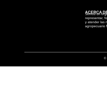
ACERCA D
Somos un org
representar, f
y atender las 
agropecuario 
© 