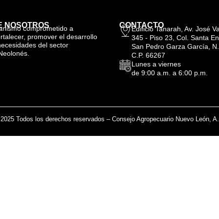
E NOSOTROS
CONTACTO
anismo comprometido a
Edificio Tanarah, Av. José 
ortalecer, promover el desarrollo
345 - Piso 23, Col. Santa En
necesidades del sector
San Pedro Garza García, N.
Neolonés.
C.P. 66267
Lunes a viernes
de 9:00 a.m. a 6:00 p.m.
2025 Todos los derechos reservados – Consejo Agropecuario Nuevo León, A