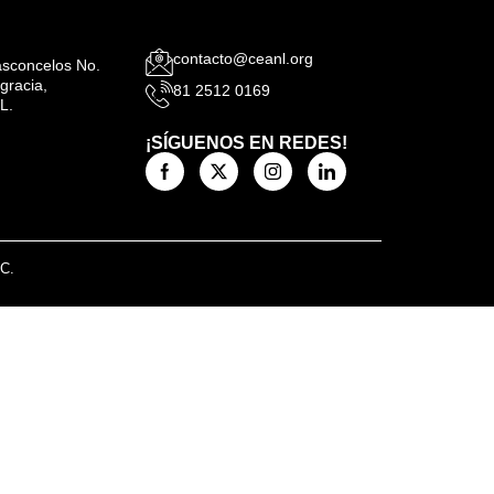
contacto@ceanl.org
Vasconcelos No.
gracia,
81 2512 0169
L.
¡SÍGUENOS EN REDES!
.C.