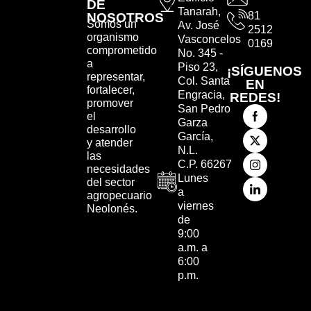
DE
Tanarah,
81
NOSOTROS
Somos un
Av. José
2512
organismo
Vasconcelos
0169
comprometido
No. 345 -
a
Piso 23,
¡SÍGUENOS
representar,
Col. Santa
EN
fortalecer,
Engracia,
REDES!
promover
San Pedro
el
Garza
desarrollo
García,
y atender
N.L.
las
C.P. 66267
necesidades
Lunes
del sector
a
agropecuario
viernes
Neolonés.
de
9:00
a.m. a
6:00
p.m.