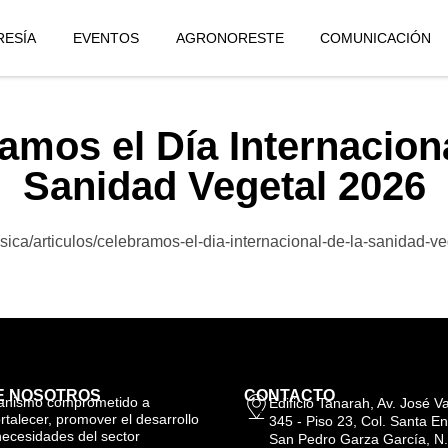
ESÍA
EVENTOS
AGRONORESTE
COMUNICACIÓN
amos el Día Internaciona
Sanidad Vegetal 2026
sica/articulos/celebramos-el-dia-internacional-de-la-sanidad-
E NOSOTROS
CONTACTO
anismo comprometido a
Edificio Tanarah, Av. José 
ortalecer, promover el desarrollo
345 - Piso 23, Col. Santa En
necesidades del sector
San Pedro Garza García, N.