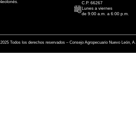
Neolonés.
C.P. 66267
Lunes a viernes
de 9:00 a.m. a 6:00 p.m.
2025 Todos los derechos reservados – Consejo Agropecuario Nuevo León, A