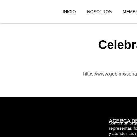
INICIO
NOSOTROS
MEMBR
Celebr
https://www.gob.mx/sena
ACERCA D
Somos un org
representar, f
y atender las 