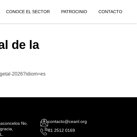
CONOCE EL SECTOR
PATROCINIO
CONTACTO
l de la
vegetal-2026?idiom=es
contacto@ceanl.org
Vasconcelos No.
gracia,
81 2512 0169
L.