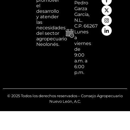
promover
Pedro
el
Garza
desarrollo
García,
y atender
N.L.
las
C.P. 66267
necesidades
Lunes
del sector
a
agropecuario
viernes
Neolonés.
de
9:00
a.m. a
6:00
p.m.
© 2025 Todos los derechos reservados – Consejo Agropecuario
Nuevo León, A.C.