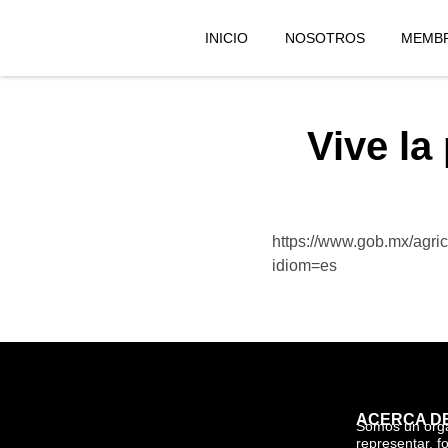
INICIO
NOSOTROS
MEMBR
Vive la
https://www.gob.mx/agric
idiom=es
ACERCA D
Somos un org
representar, f