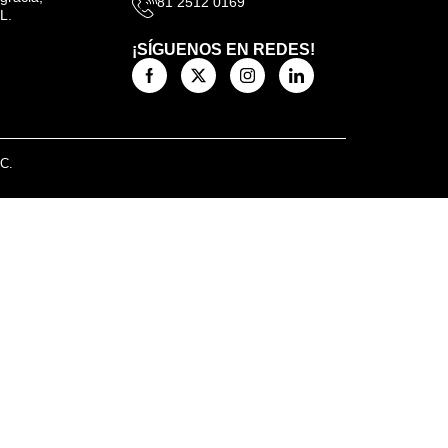
81 2512 0169
L.
¡SÍGUENOS EN REDES!
.C.