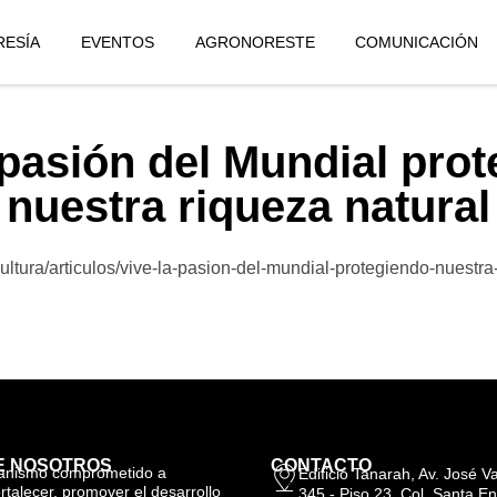
ESÍA
EVENTOS
AGRONORESTE
COMUNICACIÓN
 pasión del Mundial pro
nuestra riqueza natural
ultura/articulos/vive-la-pasion-del-mundial-protegiendo-nuestra
E NOSOTROS
CONTACTO
anismo comprometido a
Edificio Tanarah, Av. José 
ortalecer, promover el desarrollo
345 - Piso 23, Col. Santa En