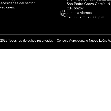
necesidades del sector
San Pedro Garza García, N.
Neolonés.
C.P. 66267
Lunes a viernes
de 9:00 a.m. a 6:00 p.m.
2025 Todos los derechos reservados – Consejo Agropecuario Nuevo León, A