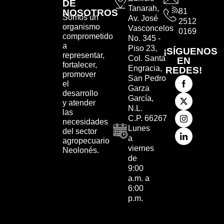
DE
Tanarah,
81
NOSOTROS
Somos un
Av. José
2512
organismo
Vasconcelos
0169
comprometido
No. 345 -
a
Piso 23,
¡SÍGUENOS
representar,
Col. Santa
EN
fortalecer,
Engracia,
REDES!
promover
San Pedro
el
Garza
desarrollo
García,
y atender
N.L.
las
C.P. 66267
necesidades
Lunes
del sector
a
agropecuario
viernes
Neolonés.
de
9:00
a.m. a
6:00
p.m.