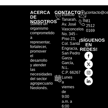
ACERCA
CONTACTO
contacto@ce
Edificio
DE
Tanarah,
81
NOSOTROS
Somos un
Av. José
2512
organismo
Vasconcelos
0169
comprometido
No. 345 -
a
Piso 23,
¡SÍGUENOS
representar,
Col. Santa
EN
fortalecer,
Engracia,
REDES!
promover
San Pedro
el
Garza
desarrollo
García,
y atender
N.L.
las
C.P. 66267
necesidades
Lunes
del sector
a
agropecuario
viernes
Neolonés.
de
9:00
a.m. a
6:00