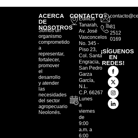
ACERCA
CONTACTO
contacto@ce
Edificio
DE
Tanarah,
81
NOSOTROS
Somos un
Av. José
2512
organismo
Vasconcelos
0169
comprometido
No. 345 -
a
Piso 23,
¡SÍGUENOS
representar,
Col. Santa
EN
fortalecer,
Engracia,
REDES!
promover
San Pedro
el
Garza
desarrollo
García,
y atender
N.L.
las
C.P. 66267
necesidades
Lunes
del sector
a
agropecuario
viernes
Neolonés.
de
9:00
a.m. a
6:00