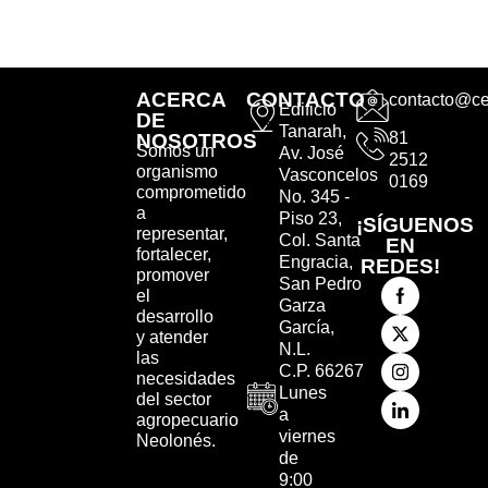
ACERCA
CONTACTO
contacto@ce
Edificio
DE
Tanarah,
81
NOSOTROS
Somos un
Av. José
2512
organismo
Vasconcelos
0169
comprometido
No. 345 -
a
Piso 23,
¡SÍGUENOS
representar,
Col. Santa
EN
fortalecer,
Engracia,
REDES!
promover
San Pedro
el
Garza
desarrollo
García,
y atender
N.L.
las
C.P. 66267
necesidades
Lunes
del sector
a
agropecuario
viernes
Neolonés.
de
9:00