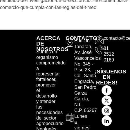
resultado-de-investigacion-de-la-seccion-301-no-contempla-a-
comercio-que-cumpla-con-las-reglas-del-t-mec
ACERCA
CONTACTO
contacto@ce
Edificio
DE
Tanarah,
81
NOSOTROS
Somos un
Av. José
2512
organismo
Vasconcelos
0169
comprometido
No. 345 -
a
Piso 23,
¡SÍGUENOS
representar,
Col. Santa
EN
fortalecer,
Engracia,
REDES!
promover
San Pedro
el
Garza
desarrollo
García,
y atender
N.L.
las
C.P. 66267
necesidades
Lunes
del sector
a
agropecuario
viernes
Neolonés.