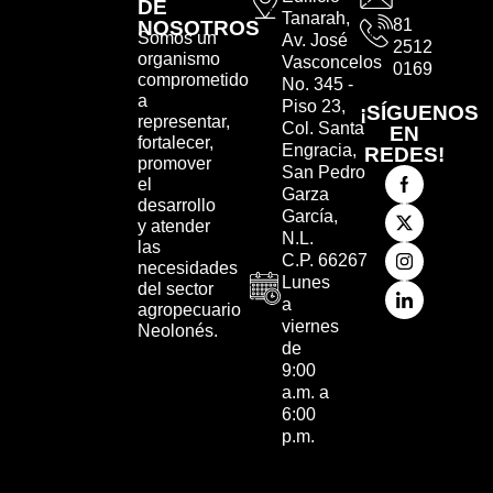
DE
Tanarah,
81
NOSOTROS
Somos un
Av. José
2512
organismo
Vasconcelos
0169
comprometido
No. 345 -
a
Piso 23,
¡SÍGUENOS
representar,
Col. Santa
EN
fortalecer,
Engracia,
REDES!
promover
San Pedro
el
Garza
desarrollo
García,
y atender
N.L.
las
C.P. 66267
necesidades
Lunes
del sector
a
agropecuario
viernes
Neolonés.
de
9:00
a.m. a
6:00
p.m.