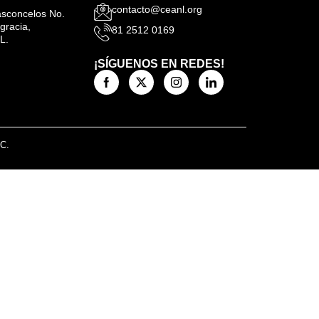
contacto@ceanl.org
Vasconcelos No.
gracia,
81 2512 0169
L.
¡SÍGUENOS EN REDES!
.C.