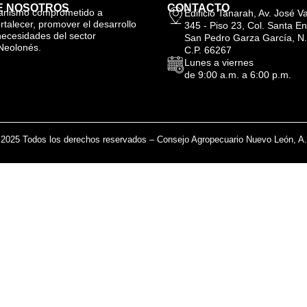
E NOSOTROS
CONTACTO
anismo comprometido a
Edificio Tanarah, Av. José 
ortalecer, promover el desarrollo
345 - Piso 23, Col. Santa En
necesidades del sector
San Pedro Garza García, N.
Neolonés.
C.P. 66267
Lunes a viernes
de 9:00 a.m. a 6:00 p.m.
2025 Todos los derechos reservados – Consejo Agropecuario Nuevo León, A