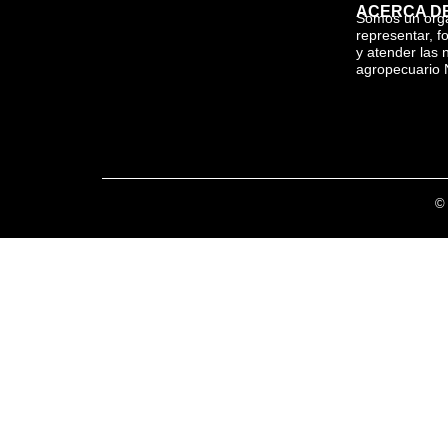
ACERCA D
Somos un org
representar, f
y atender las 
agropecuario 
© 