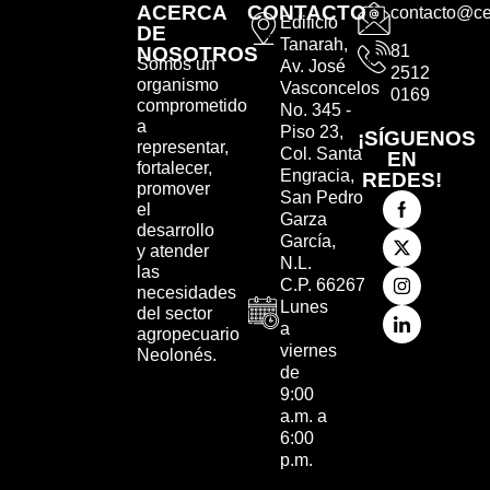
ACERCA
CONTACTO
contacto@ce
Edificio
DE
Tanarah,
81
NOSOTROS
Somos un
Av. José
2512
organismo
Vasconcelos
0169
comprometido
No. 345 -
a
Piso 23,
¡SÍGUENOS
representar,
Col. Santa
EN
fortalecer,
Engracia,
REDES!
promover
San Pedro
el
Garza
desarrollo
García,
y atender
N.L.
las
C.P. 66267
necesidades
Lunes
del sector
a
agropecuario
viernes
Neolonés.
de
9:00
a.m. a
6:00
p.m.