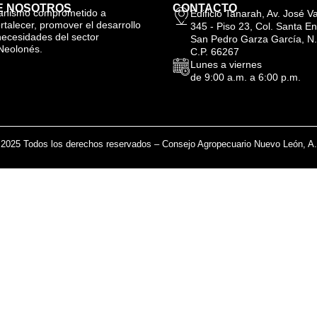
E NOSOTROS
CONTACTO
anismo comprometido a
Edificio Tanarah, Av. José 
ortalecer, promover el desarrollo
345 - Piso 23, Col. Santa En
necesidades del sector
San Pedro Garza García, N.
Neolonés.
C.P. 66267
Lunes a viernes
de 9:00 a.m. a 6:00 p.m.
2025 Todos los derechos reservados – Consejo Agropecuario Nuevo León, A