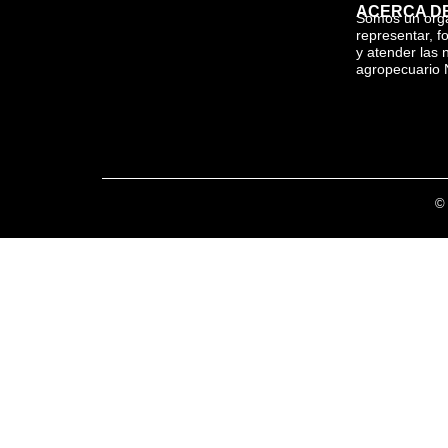
ACERCA D
Somos un org
representar, f
y atender las 
agropecuario 
© 