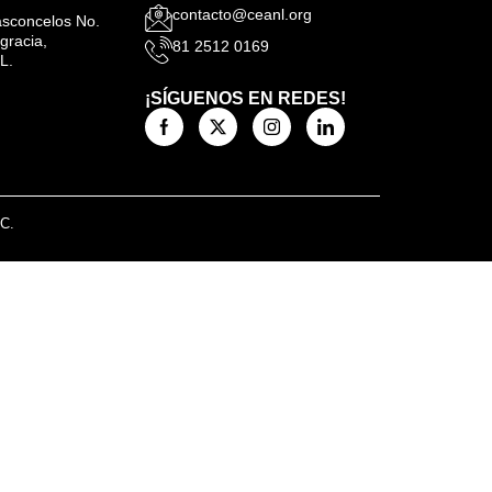
contacto@ceanl.org
Vasconcelos No.
gracia,
81 2512 0169
L.
¡SÍGUENOS EN REDES!
.C.