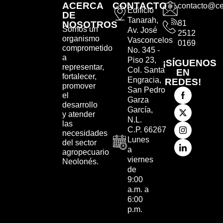
ACERCA
CONTACTO
contacto@ce
Edificio
DE
Tanarah,
81
NOSOTROS
Somos un
Av. José
2512
organismo
Vasconcelos
0169
comprometido
No. 345 -
a
Piso 23,
¡SÍGUENOS
representar,
Col. Santa
EN
fortalecer,
Engracia,
REDES!
promover
San Pedro
el
Garza
desarrollo
García,
y atender
N.L.
las
C.P. 66267
necesidades
Lunes
del sector
a
agropecuario
viernes
Neolonés.
de
9:00
a.m. a
6:00
p.m.