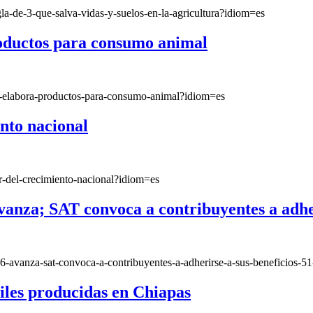
gla-de-3-que-salva-vidas-y-suelos-en-la-agricultura?idiom=es
roductos para consumo animal
ue-elabora-productos-para-consumo-animal?idiom=es
ento nacional
or-del-crecimiento-nacional?idiom=es
anza; SAT convoca a contribuyentes a adher
26-avanza-sat-convoca-a-contribuyentes-a-adherirse-a-sus-beneficios-
iles producidas en Chiapas