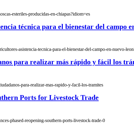
moscas-esteriles-producidas-en-chiapas?idiom=es
tencia técnica para el bienestar del campo 
ricultores-asistencia-tecnica-para-el-bienestar-del-campo-en-nuevo-leo
os para realizar más rápido y fácil los tr
udadanos-para-realizar-mas-rapido-y-facil-los-tramites
hern Ports for Livestock Trade
es-phased-reopening-southern-ports-livestock-trade-0